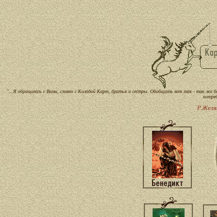
"...Я обращаюсь с Вами, словно с Колодой Карт, братья и сестры. Обобщать вот так - так же бол
потреб
Р.Желя